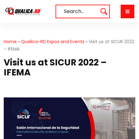
Skip
to
Search…
content
Home
»
Qualica-RD Expos and Events
»
Visit us at SICUR 2022
– IFEMA
Visit us at SICUR 2022 –
IFEMA