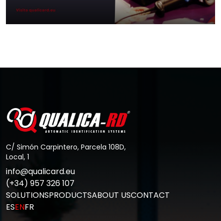
What is PDA in Spain?
Go to Post
C/ Simón Carpintero, Parcela 108D,
Local, 1
info@qualicard.eu
(+34) 957 326 107
SOLUTIONS
PRODUCTS
ABOUT US
CONTACT
ES
EN
FR