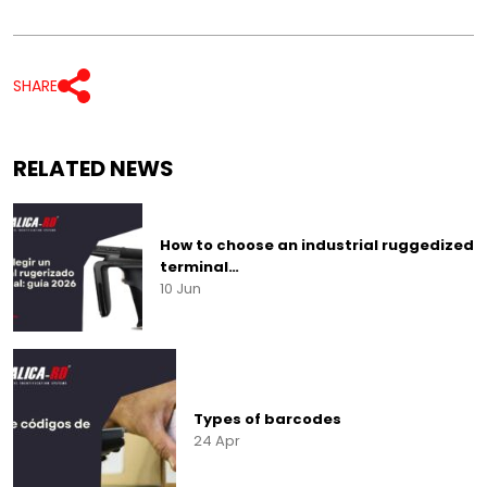
CATEGORIES
▾
SHARE
RELATED NEWS
How to choose an industrial ruggedized
terminal…
10 Jun
Types of barcodes
24 Apr
Start typing to see
results.