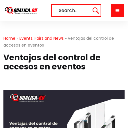
Skip
to
Search…
content
Home
»
Events, Fairs and News
»
Ventajas del control de
accesos en eventos
Ventajas del control de
accesos en eventos