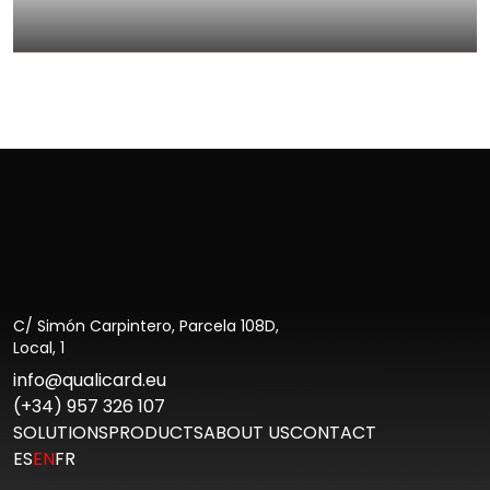
Exploring Access Control Systems:
Security and Technology at…
Go to Post
C/ Simón Carpintero, Parcela 108D,
Local, 1
info@qualicard.eu
(+34) 957 326 107
SOLUTIONS
PRODUCTS
ABOUT US
CONTACT
ES
EN
FR