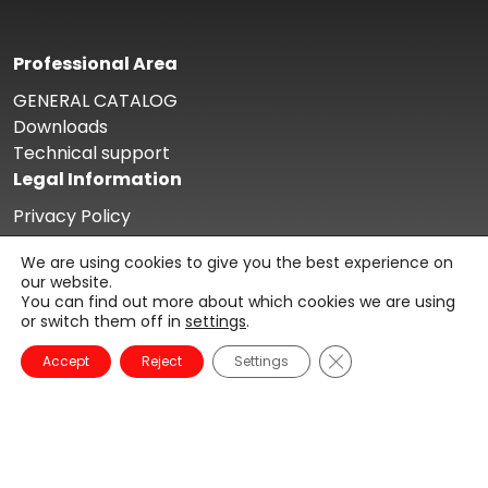
Professional Area
GENERAL CATALOG
Downloads
Technical support
Legal Information
Privacy Policy
Cookie Policy
We are using cookies to give you the best experience on
Legal Notice
our website.
About Us
You can find out more about which cookies we are using
or switch them off in
settings
.
Trabaja con nosotros
Technical Support
Close GDPR Cookie 
Accept
Reject
Settings
Contact
Latest News