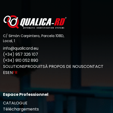
Aller au Post
C/ Simón Carpintero, Parcela 108D,
Local, 1
info@qualicard.eu
(+34) 957 326 107
(+34) 910 052 890
SOLUTIONS
PRODUITS
À PROPOS DE NOUS
CONTACT
ES
EN
FR
Espace Professionnel
CATALOGUE
Téléchargements