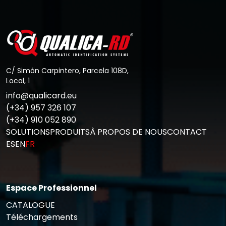
Aller au Post
C/ Simón Carpintero, Parcela 108D,
Local, 1
info@qualicard.eu
(+34) 957 326 107
(+34) 910 052 890
SOLUTIONS
PRODUITS
À PROPOS DE NOUS
CONTACT
ES
EN
FR
Espace Professionnel
CATALOGUE
Téléchargements