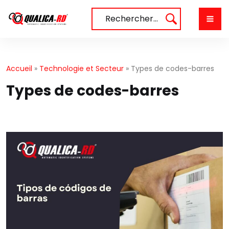
Aller
au
Rechercher…
contenu
Accueil
»
Technologie et Secteur
»
Types de codes-barres
Types de codes-barres