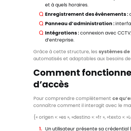
et à quels horaires.
Enregistrement des événements :
c
Panneau d’administration :
interfa
Intégrations :
connexion avec CCTV, 
d’entreprise.
Grâce à cette structure, les
systèmes de 
Rechercher
automatisés et adaptables aux besoins de
Comment fonctionnen
CATÉGORIES
d’accès
Pour comprendre complètement
ce qu’e
connaître comment il interagit avec le maté
{« origen »: »es », »destino »: »fr », »texto »:
Un utilisateur présente sa crédential