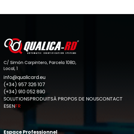
de contrôle d’accès
Aller au Post
C/ Simón Carpintero, Parcela 108D,
Local, 1
info@qualicard.eu
(+34) 957 326 107
(+34) 910 052 890
SOLUTIONS
PRODUITS
À PROPOS DE NOUS
CONTACT
ES
EN
FR
Espace Professionnel