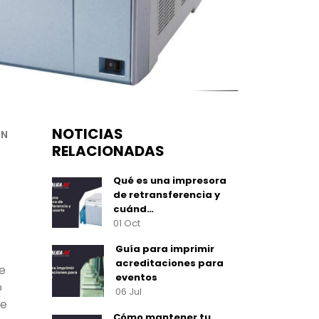
NOTICIAS
ÓN
RELACIONADAS
Qué es una impresora
de retransferencia y
cuánd…
01 Oct
Guía para imprimir
acreditaciones para
de
eventos
o
06 Jul
te
Cómo mantener tu