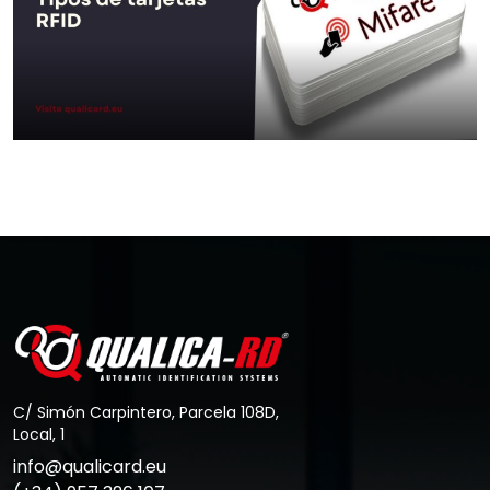
Aller au Post
Types de cartes RFID
Aller au Post
C/ Simón Carpintero, Parcela 108D,
Local, 1
info@qualicard.eu