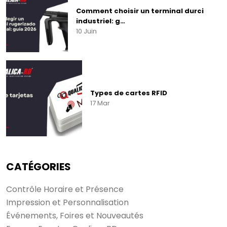
Commencez à écrire
Comment choisir un terminal durci
pour voir les résultats.
industriel: g…
10 Juin
Types de cartes RFID
17 Mar
CATÉGORIES
Voir tous les
résultats
Contrôle Horaire et Présence
Impression et Personnalisation
Événements, Foires et Nouveautés