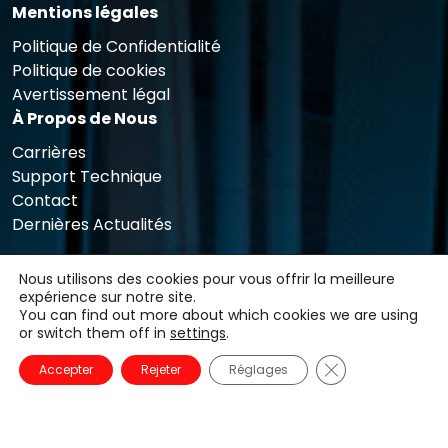
Mentions légales
Politique de Confidentialité
Politique de cookies
Avertissement légal
À Propos de Nous
Carrières
Support Technique
Contact
Dernières Actualités
Nous utilisons des cookies pour vous offrir la meilleure
expérience sur notre site.
You can find out more about which cookies we are using
or switch them off in
settings
.
Fermer la banni
Accepter
Rejeter
Réglages
Copyright © 2025 Qualicard. Tous droits réservés.
Conçu et développé par Web Córdoba