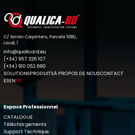
Aller au Post
C/ Simón Carpintero, Parcela 108D,
Local, 1
info@qualicard.eu
(+34) 957 326 107
(+34) 910 052 890
SOLUTIONS
PRODUITS
À PROPOS DE NOUS
CONTACT
ES
EN
FR
Espace Professionnel
CATALOGUE
Téléchargements
Support Technique