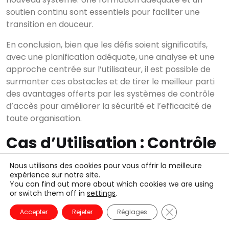
soutien continu sont essentiels pour faciliter une
transition en douceur.
En conclusion, bien que les défis soient significatifs,
avec une planification adéquate, une analyse et une
approche centrée sur l’utilisateur, il est possible de
surmonter ces obstacles et de tirer le meilleur parti
des avantages offerts par les systèmes de contrôle
d’accès pour améliorer la sécurité et l’efficacité de
toute organisation.
Cas d’Utilisation : Contrôle
d’Accès lors d’Événements
Nous utilisons des cookies pour vous offrir la meilleure
expérience sur notre site.
Sportifs et de Concerts
You can find out more about which cookies we are using
or switch them off in
settings
.
La mise en œuvre de systèmes de contrôle d’accès
Fermer la banni
Accepter
Rejeter
Réglages
lors d’événements sportifs et de concerts a