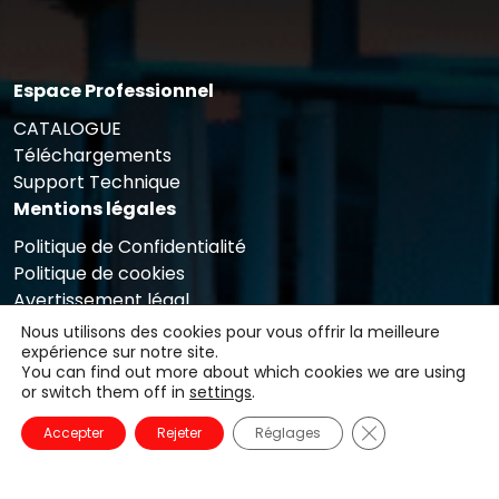
Espace Professionnel
CATALOGUE
Téléchargements
Support Technique
Mentions légales
Politique de Confidentialité
Politique de cookies
Avertissement légal
À Propos de Nous
Nous utilisons des cookies pour vous offrir la meilleure
expérience sur notre site.
Carrières
You can find out more about which cookies we are using
Support Technique
or switch them off in
settings
.
Contact
Fermer la banni
Accepter
Rejeter
Réglages
Dernières Actualités