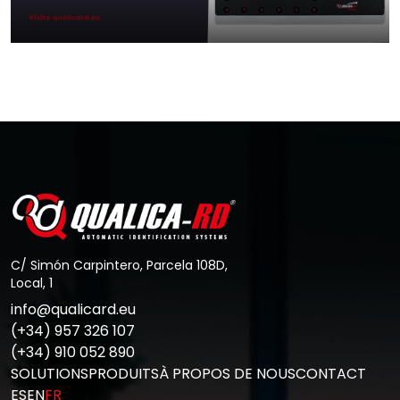
Avantages du contrôle de présence
pour les entreprises
Aller au Post
C/ Simón Carpintero, Parcela 108D,
Local, 1
info@qualicard.eu
(+34) 957 326 107
(+34) 910 052 890
SOLUTIONS
PRODUITS
À PROPOS DE NOUS
CONTACT
ES
EN
FR