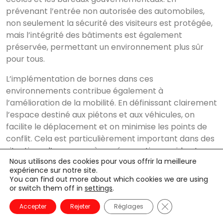
prévenant l’entrée non autorisée des automobiles,
non seulement la sécurité des visiteurs est protégée,
mais l’intégrité des bâtiments est également
préservée, permettant un environnement plus sûr
pour tous.
L’implémentation de bornes dans ces
environnements contribue également à
l’amélioration de la mobilité. En définissant clairement
l’espace destiné aux piétons et aux véhicules, on
facilite le déplacement et on minimise les points de
conflit. Cela est particulièrement important dans des
situations d’urgence, où une évacuation rapide et
Nous utilisons des cookies pour vous offrir la meilleure
sécurisée peut être critique. La présence de bornes
expérience sur notre site.
aide à éviter que les véhicules bloquent les entrées ou
You can find out more about which cookies we are using
sorties, ce qui peut être vital dans des scénarios où
or switch them off in
settings
.
chaque seconde compte.
Fermer la banni
Accepter
Rejeter
Réglages
D’un point de vue esthétique, combiner des bornes