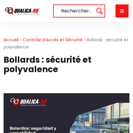
Aller
au
Rechercher…
contenu
Accueil
»
Contrôle d’Accès et Sécurité
»
Bollards : sécurité et
polyvalence
Bollards : sécurité et
polyvalence