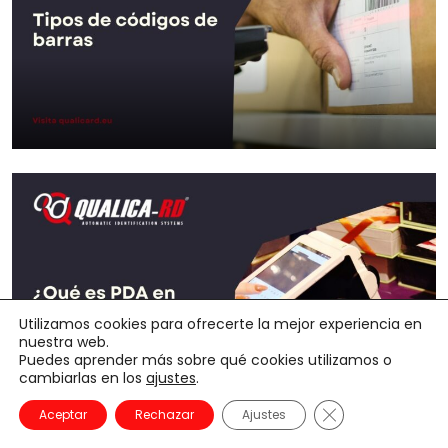
Ir al Post
Tipos de códigos de barras
Utilizamos cookies para ofrecerte la mejor experiencia en
nuestra web.
Ir al Post
Puedes aprender más sobre qué cookies utilizamos o
cambiarlas en los
ajustes
.
Cerrar el banner
Aceptar
Rechazar
Ajustes
¿Qué es PDA en España?