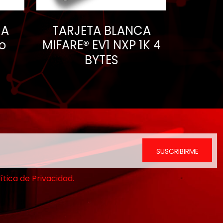
CA
TARJETA BLANCA
o
MIFARE® EV1 NXP 1K 4
BYTES
ítica de Privacidad.