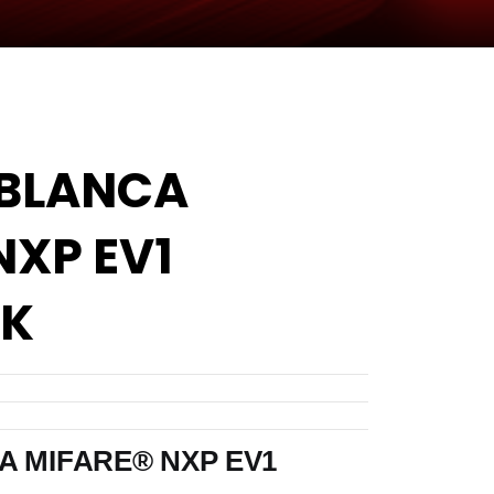
 BLANCA
NXP EV1
4K
A MIFARE® NXP EV1