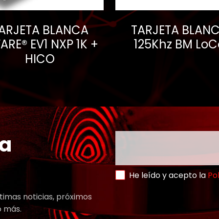
ARJETA BLANCA
TARJETA BLAN
ARE® EV1 NXP 1K +
125Khz BM LoC
HICO
ra
He leído y acepto la
Pol
timas noticias, próximos
o más.