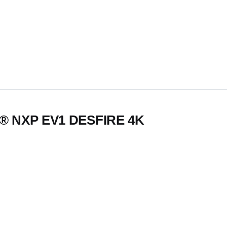
Empieza a escribir para ver re
S
▾
 NXP EV1 DESFIRE 4K