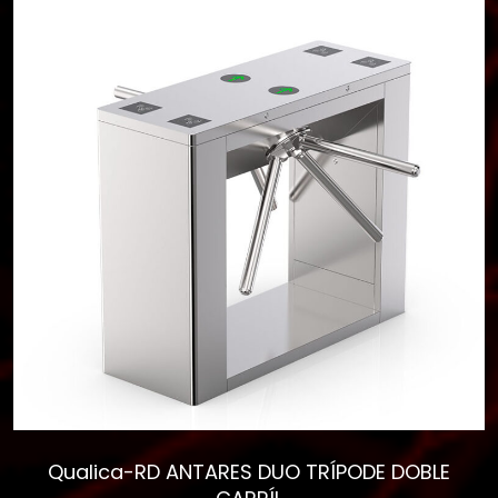
CATEGORIAS
▾
Qualica-RD ANTARES DUO TRÍPODE DOBLE
Empieza a escribir para
CARRÍL