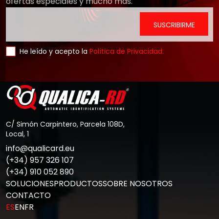
ofertas especiales y mucho más.
He leído y acepto la
Política de Privacidad.
C/ Simón Carpintero, Parcela 108D,
Local, 1
info@qualicard.eu
(+34) 957 326 107
(+34) 910 052 890
SOLUCIONES
PRODUCTOS
SOBRE NOSOTROS
CONTACTO
ES
EN
FR