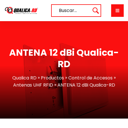
Saltar
al
Buscar…
contenido
ANTENA 12 dBi Qualica-
RD
»
»
»
Qualica RD
Productos
Control de Accesos
»
Antenas UHF RFID
ANTENA 12 dBi Qualica-RD