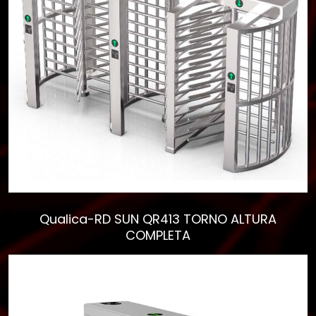
CATEGORIAS
▾
Qualica-RD SUN QR413 TORNO ALTURA
COMPLETA
Empieza a escribir para
ver resultados.