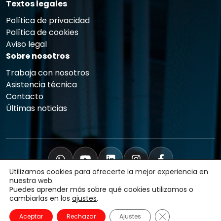
Textos legales
Política de privacidad
Política de cookies
Aviso legal
Sobre nosotros
Trabaja con nosotros
Asistencia técnica
Contacto
Últimas noticias
Utilizamos cookies para ofrecerte la mejor experiencia en
nuestra web.
Puedes aprender más sobre qué cookies utilizamos o
cambiarlas en los
ajustes
.
Copyright © 2025 qualicard.eu Todos los derechos
reservados.
Cerrar el banner
Aceptar
Rechazar
Ajustes
Diseñado y desarrollado por Web Córdoba