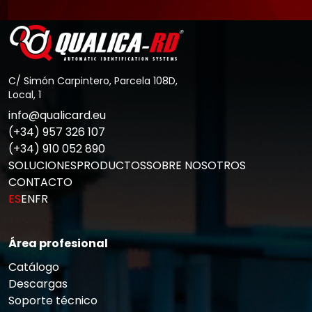
C/ Simón Carpintero, Parcela 108D,
Local, 1
info@qualicard.eu
(+34) 957 326 107
(+34) 910 052 890
SOLUCIONES
PRODUCTOS
SOBRE NOSOTROS
CONTACTO
ES
EN
FR
Área profesional
Catálogo
Descargas
Soporte técnico