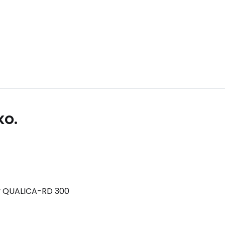
Empieza a escribir para ver re
S
▾
KO.
y QUALICA-RD 300