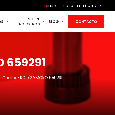
ES
EN
FR
SOPORTE TÉCNICO
SOBRE
OS
BLOG
CONTACTO
NOSOTROS
O 659291
a Qualica-RD 1/2 YMCKO 659291