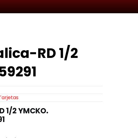
lica-RD 1/2
59291
Tarjetas
D 1/2 YMCKO.
91