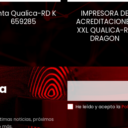
nta Qualica-RD K
IMPRESORA D
659285
ACREDITACION
XXL QUALICA-
DRAGON
ra
He leído y acepto la
Pol
timas noticias, próximos
o más.