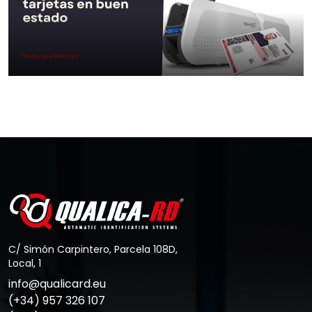
Ir al Post
Cómo mantener tu impresora de
tarjetas en buen…
Ir al Post
C/ Simón Carpintero, Parcela 108D,
Local, 1
info@qualicard.eu
(+34) 957 326 107