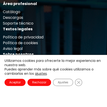
Área profesional
Catálogo
Descargas
Soporte técnico
Textos legales
Política de privacidad
Política de cookies
Aviso legal
Sobre nosotros
Utilizamos cookies para ofrecerte la mejor experiencia en
Trabaja con nosotros
nuestra web.
Asistencia técnica
Puedes aprender más sobre qué cookies utilizamos o
Contacto
cambiarlas en los
ajustes
.
Últimas noticias
Cerrar el banner
Aceptar
Rechazar
Ajustes