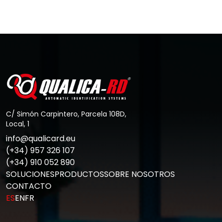
Barrera de acceso en sistemas de
control de…
Ir al Post
C/ Simón Carpintero, Parcela 108D,
Local, 1
info@qualicard.eu
(+34) 957 326 107
(+34) 910 052 890
SOLUCIONES
PRODUCTOS
SOBRE NOSOTROS
CONTACTO
ES
EN
FR