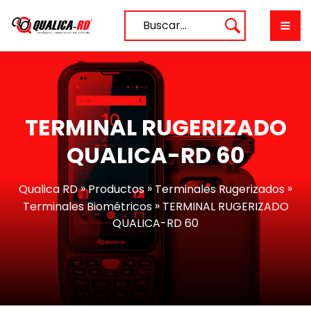
Saltar
al
Buscar…
contenido
TERMINAL RUGERIZADO
QUALICA-RD 60
»
»
»
Qualica RD
Productos
Terminales Rugerizados
»
Terminales Biométricos
TERMINAL RUGERIZADO
QUALICA-RD 60