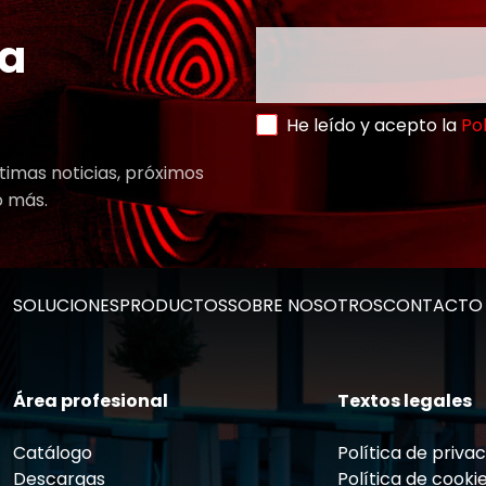
ra
He leído y acepto la
Pol
timas noticias, próximos
o más.
SOLUCIONES
PRODUCTOS
SOBRE NOSOTROS
CONTACTO
Área profesional
Textos legales
Catálogo
Política de priva
Descargas
Política de cooki