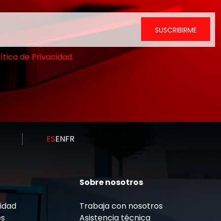
ítica de Privacidad.
ES
EN
FR
Sobre nosotros
cidad
Trabaja con nosotros
es
Asistencia técnica