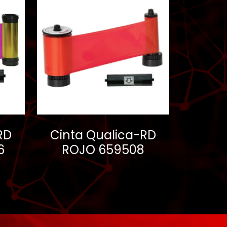
RD
Cinta Qualica-RD
6
ROJO 659508