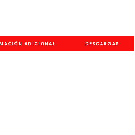
MACIÓN ADICIONAL
DESCARGAS
Empieza a escribir para ver re
S
▾