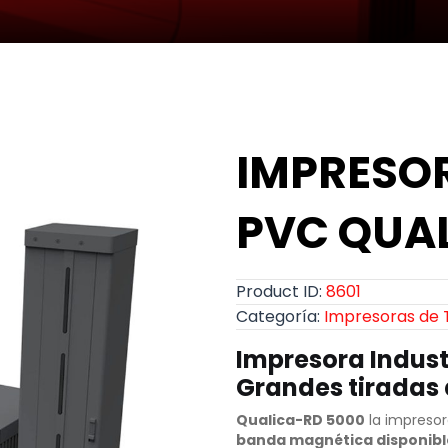
IMPRESO
PVC QUA
Product ID:
8601
Categoría:
Impresoras de 
Impresora Indust
Grandes tiradas 
Qualica-RD 5000
la impreso
banda magnética disponibl