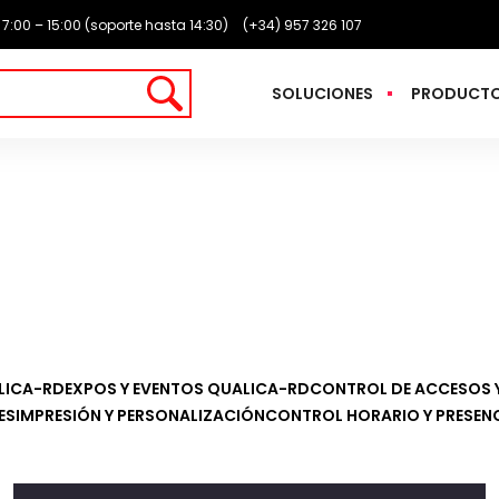
: 7:00 – 15:00 (soporte hasta 14:30)
(+34) 957 326 107
SOLUCIONES
PRODUCT
LICA-RD
EXPOS Y EVENTOS QUALICA-RD
CONTROL DE ACCESOS 
ES
IMPRESIÓN Y PERSONALIZACIÓN
CONTROL HORARIO Y PRESEN