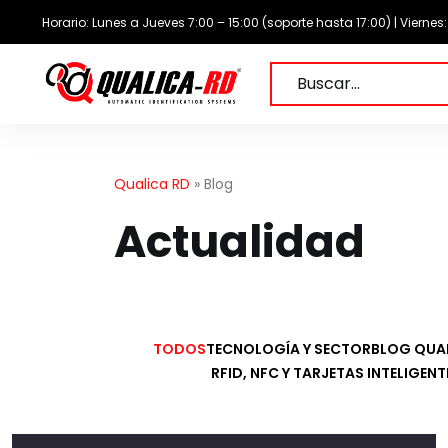
Saltar
Horario: Lunes a Jueves 7:00 – 15:00 (soporte hasta 17:00) | Viernes
al
contenido
Buscar…
Qualica RD
»
Blog
Actualidad
TODOS
TECNOLOGÍA Y SECTOR
BLOG QUA
RFID, NFC Y TARJETAS INTELIGENT