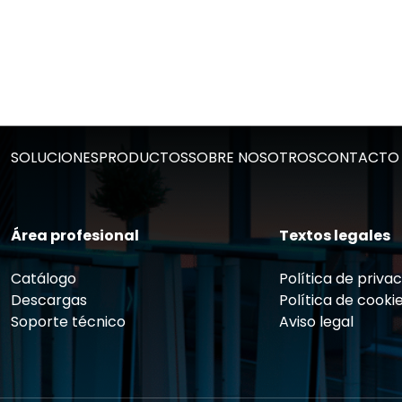
Ir al Post
Ver todos los resultados
SOLUCIONES
PRODUCTOS
SOBRE NOSOTROS
CONTACTO
Área profesional
Textos legales
Catálogo
Política de priva
Descargas
Política de cooki
Soporte técnico
Aviso legal