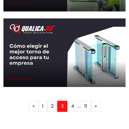
Guía para imprimir
acreditaciones para
eventos
Ir al Post
Cómo elegir el mejor torno
«
1
2
3
4
…
11
»
de acceso para…