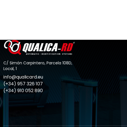
Ir al Post
C/ Simón Carpintero, Parcela 108D,
Local, 1
info@qualicard.eu
(+34) 957 326 107
(+34) 910 052 890